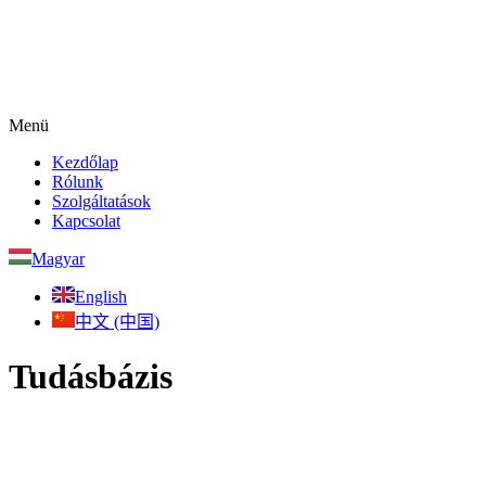
Menü
Kezdőlap
Rólunk
Szolgáltatások
Kapcsolat
Magyar
English
中文 (中国)
Tudásbázis