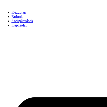
Ugrás
a
tartalomhoz
Kezdőlap
Rólunk
Szolgáltatások
Kapcsolat