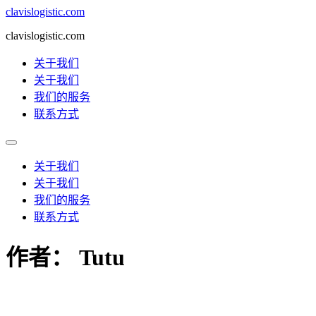
clavislogistic.com
跳
到
clavislogistic.com
内
关于我们
容
关于我们
我们的服务
联系方式
菜
单
关于我们
关于我们
我们的服务
联系方式
作者：
Tutu