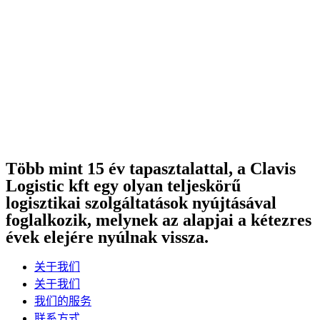
Több mint 15 év tapasztalattal, a Clavis
Logistic kft egy olyan teljeskörű
logisztikai szolgáltatások nyújtásával
foglalkozik, melynek az alapjai a kétezres
évek elejére nyúlnak vissza.
关于我们
关于我们
我们的服务
联系方式