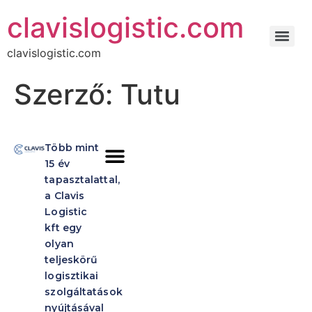
clavislogistic.com
clavislogistic.com
Szerző:
Tutu
Több mint
15 év
tapasztalattal,
a Clavis
Logistic
kft egy
olyan
teljeskörű
logisztikai
szolgáltatások
nyújtásával